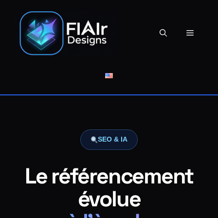
Aller
au
contenu
Menu
SEO & IA
Le référencement
évolue