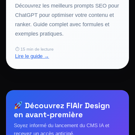
Découvrez les meilleurs prompts SEO pour
ChatGPT pour optimiser votre contenu et
ranker. Guide complet avec formules et
exemples pratiques.
⏱ 15 min de lecture
Lire le guide →
Découvrez FlAIr Design
en avant-première
Soyez informé du lancement du CMS IA et
recevez un accès anticipé.